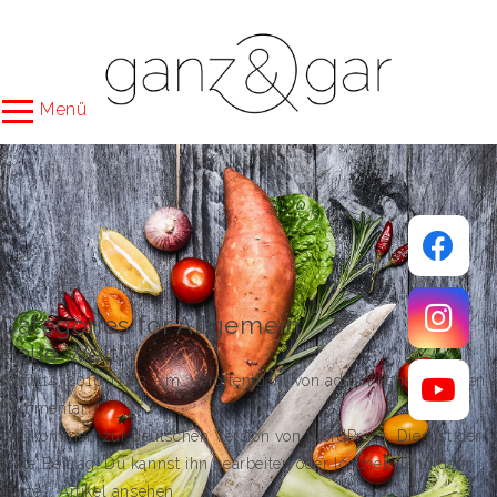
Menü
Categories for Allgemein
Hallo Welt!
April 14, 2016 11:03 a.m.
Veröffentlicht von
admin
Schreibe einen
Kommentar
Willkommen zur deutschen Version von WordPress. Dies ist der
erste Beitrag. Du kannst ihn bearbeiten oder löschen. Und dann
starte...
Artikel ansehen